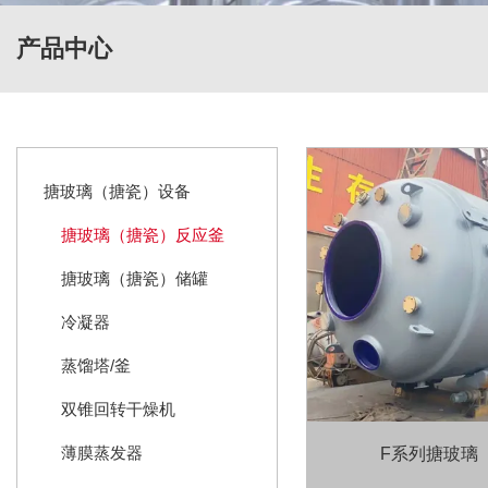
产品中心
搪玻璃（搪瓷）设备
搪玻璃（搪瓷）反应釜
搪玻璃（搪瓷）储罐
冷凝器
蒸馏塔/釜
双锥回转干燥机
薄膜蒸发器
F系列搪玻璃