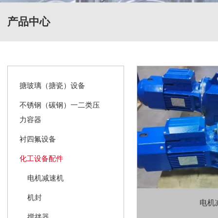
产品中心
搪玻璃（搪瓷）设备
不锈钢（碳钢）一二类压
力容器
衬四氟设备
化工设备配件
电机减速机
机封
电机
搅拌器